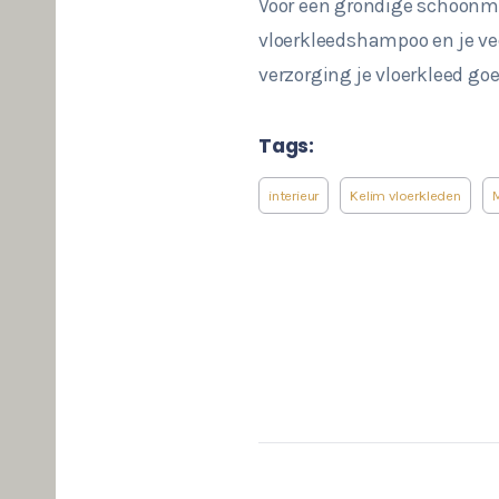
Voor een grondige schoonmaak
vloerkleedshampoo en je vee
verzorging je vloerkleed go
Tags:
interieur
Kelim vloerkleden
M