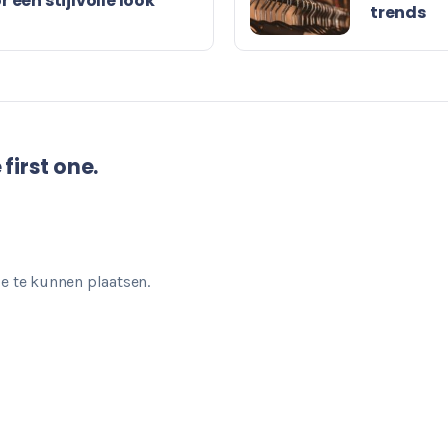
r een stijlvolle look
trends
first one.
e te kunnen plaatsen.