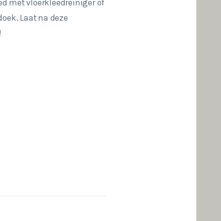
ed met vloerkleedreiniger of
doek. Laat na deze
!