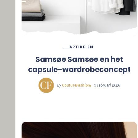
ARTIKELEN
Samsøe Samsøe en het
capsule-wardrobeconcept
By
CoutureFashion
9 Februari 2026