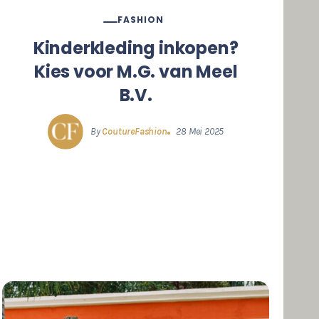
FASHION
Kinderkleding inkopen?
Kies voor M.G. van Meel
B.V.
By
CoutureFashion
28 Mei 2025