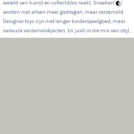
wereld van kunst en collectibles raakt. Sneakers
worden niet alleen meer gedragen, maar verzameld.
Designer toys zijn niet langer kinderspeelgoed, maar
serieuze verzamelobjecten. En juist in die mix van stijl,
creativiteit en cultuur ontstaat er een nieuwe generatie
merken en producten die mensen écht raakt.
In die beweging speelt
HYP3 – hét platform voor
exclusieve sneakers en collectibles –
een
interessante rol. Waar veel webshops puur focussen op
aanbod, legt HYP3 de nadruk op beleving en
community. Het is een plek waar sneakerheads en
verzamelaars samenkomen, of je nu zoekt naar een
klassieke Adidas Samba, een retro runner of een
exclusieve collab die je niet zomaar in de winkel vindt.