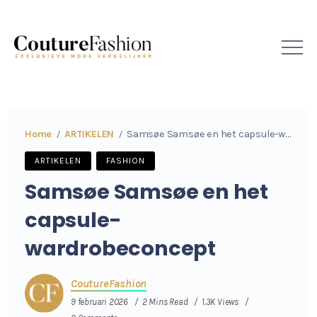
Home
ARTIKELEN
Samsøe Samsøe en het capsule-wardrobeconcept
/
/
ARTIKELEN
FASHION
Samsøe Samsøe en het
capsule-
wardrobeconcept
CoutureFashion
9 februari 2026
2 Mins Read
1.3K Views