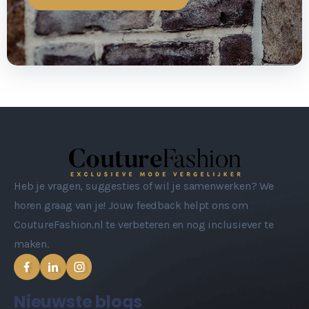
Heb je vragen, suggesties of wil je samenwerken? We
horen graag van je! Jouw feedback helpt ons om
CoutureFashion.nl te verbeteren en nog inclusiever te
maken.
Nieuwste blogs