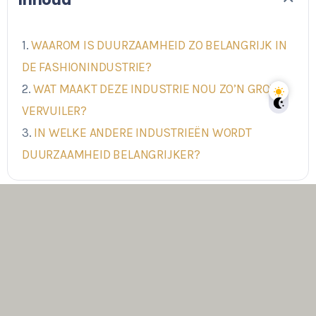
WAAROM IS DUURZAAMHEID ZO BELANGRIJK IN
DE FASHIONINDUSTRIE?
WAT MAAKT DEZE INDUSTRIE NOU ZO’N GROTE
VERVUILER?
IN WELKE ANDERE INDUSTRIEËN WORDT
DUURZAAMHEID BELANGRIJKER?
Om klimaatverandering tegen te gaan, dienen
bepaalde producten en processen duurzaam te
verlopen. Dit is iets waar de fashionindustrie hard
mee bezig is. Dit gaat zeker niet zonder slag of stoot.
Veel merken willen nogal te graag zo goedkoop