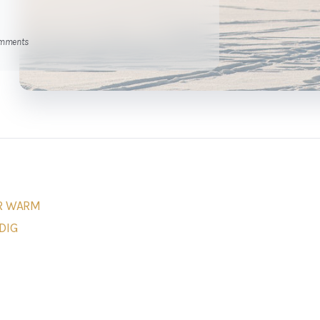
omments
ER WARM
DIG