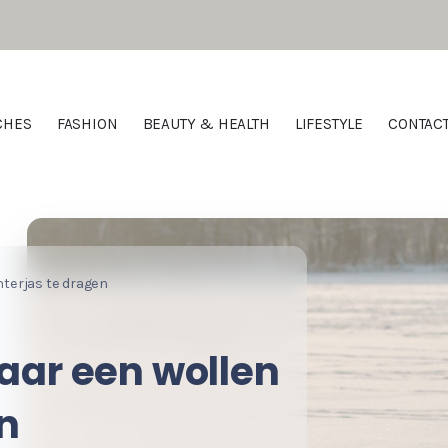
CHES
FASHION
BEAUTY & HEALTH
LIFESTYLE
CONTAC
nterjas te dragen
aar een wollen
en