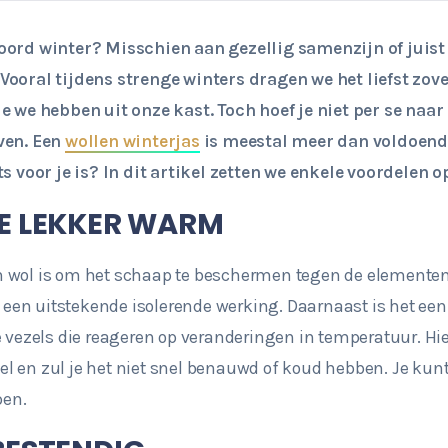
woord winter? Misschien aan gezellig samenzijn of juis
Vooral tijdens strenge winters dragen we het liefst zov
e we hebben uit onze kast. Toch hoef je niet per se naar
ven. Een
wollen winterjas
is meestal meer dan voldoende.
s voor je is? In dit artikel zetten we enkele voordelen op
JE LEKKER WARM
 wol is om het schaap te beschermen tegen de elemente
ol een uitstekende isolerende werking. Daarnaast is het e
 vezels die reageren op veranderingen in temperatuur. Hierd
l en zul je het niet snel benauwd of koud hebben. Je kun
pen.