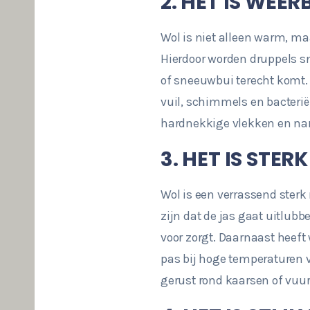
2. HET IS WEE
Wol is niet alleen warm, maa
Hierdoor worden druppels sne
of sneeuwbui terecht komt. D
vuil, schimmels en bacterië
hardnekkige vlekken en nar
3. HET IS STERK
Wol is een verrassend sterk
zijn dat de jas gaat uitlubbe
voor zorgt. Daarnaast heeft
pas bij hoge temperaturen v
gerust rond kaarsen of vuu