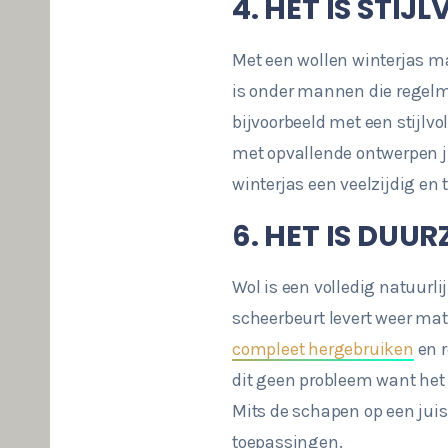
4. HET IS STIJL
Met een wollen winterjas ma
is onder mannen die regelma
bijvoorbeeld met een stijlvo
met opvallende ontwerpen ju
winterjas een veelzijdig en 
6. HET IS DUU
Wol is een volledig natuurli
scheerbeurt levert weer mat
compleet hergebruiken
en r
dit geen probleem want het
Mits de schapen op een jui
toepassingen.