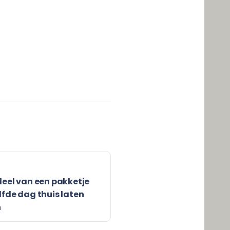
deel van een pakketje
fde dag thuis laten
n