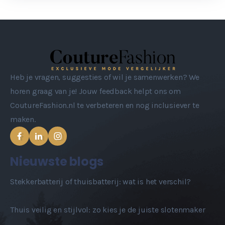
Heb je vragen, suggesties of wil je samenwerken? We
horen graag van je! Jouw feedback helpt ons om
CoutureFashion.nl te verbeteren en nog inclusiever te
maken.
Nieuwste blogs
Stekkerbatterij of thuisbatterij: wat is het verschil?
Thuis veilig en stijlvol: zo kies je de juiste slotenmaker