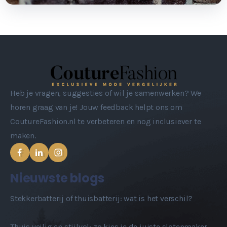
Heb je vragen, suggesties of wil je samenwerken? We
horen graag van je! Jouw feedback helpt ons om
CoutureFashion.nl te verbeteren en nog inclusiever te
maken.
Nieuwste blogs
Stekkerbatterij of thuisbatterij: wat is het verschil?
Thuis veilig en stijlvol: zo kies je de juiste slotenmaker