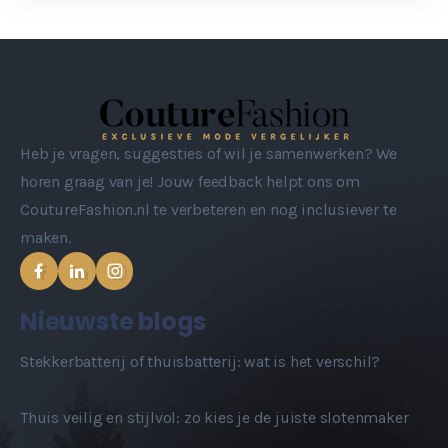
Heb je vragen, suggesties of wil je samenwerken? We
horen graag van je! Jouw feedback helpt ons om
CoutureFashion.nl te verbeteren en nog inclusiever te
maken.
Nieuwste blogs
Stekkerbatterij of thuisbatterij: wat is het verschil?
Thuis veilig en stijlvol: zo kies je de juiste slotenmaker