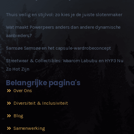
Thuis veilig en stijlvol: zo kies je de juiste slotenmaker
Wat maakt Powerpeers anders dan andere dynamische
aanbieders?
Samsøe Samsøe en het capsule-wardrobeconcept
Streetwear & Collectibles: Waarom Labubu en HYP3 Nu
Zo Hot Zijn
Belangrijke pagina's
Over Ons
Diversiteit & Inclusiviteit
Blog
Samenwerking