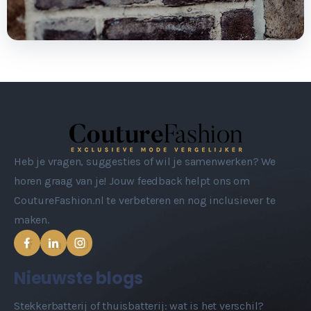
Heb je vragen, suggesties of wil je samenwerken? We
horen graag van je! Jouw feedback helpt ons om
CoutureFashion.nl te verbeteren en nog inclusiever te
maken.
Nieuwste blogs
Stekkerbatterij of thuisbatterij: wat is het verschil?