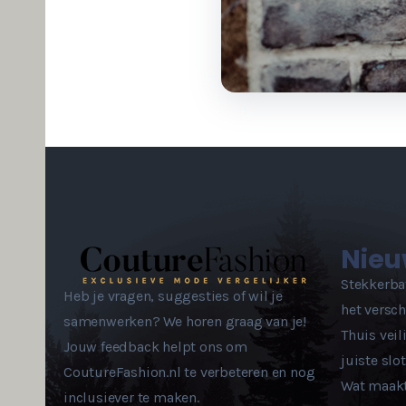
Nieu
Stekkerbat
Heb je vragen, suggesties of wil je
het versch
samenwerken? We horen graag van je!
Thuis veili
Jouw feedback helpt ons om
juiste sl
CoutureFashion.nl te verbeteren en nog
Wat maakt
inclusiever te maken.