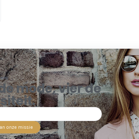
 ons
de mode, vier de
siteit.
van onze missie