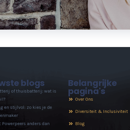
wste blogs
Belangrijke
pagina's
terij of thuisbatterij: wat is
il?
Over Ons
g en stijlvol: zo kies je de
Diversiteit & Inclusiviteit
otenmaker
 Powerpeers anders dan
Blog