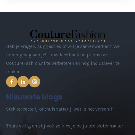
Heb je vragen, suggesties of wil je samenwerken? We
horen graag van je! Jouw feedback helpt ons om
CoutureFashion.nl te verbeteren en nog inclusiever te
maken.
Nieuwste blogs
Stekkerbatterij of thuisbatterij: wat is het verschil?
Thuis veilig en stijlvol: zo kies je de juiste slotenmaker