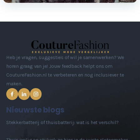
Heb je vragen, suggesties of wil je samenwerken? We
horen graag van je! Jouw feedback helpt ons om
CoutureFashion.nl te verbeteren en nog inclusiever te
maken.
Nieuwste blogs
Stekkerbatterij of thuisbatterij: wat is het verschil?
Thuis veilig en stijlvol: zo kies je de juiste slotenmaker