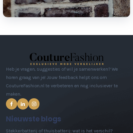
Heb je vragen, suggesties of wil je samenwerken? We
horen graag van je! Jouw feedback helpt ons om
CoutureFashion.nl te verbeteren en nog inclusiever te
maken.
Nieuwste blogs
Stekkerbatterij of thuisbatterij: wat is het verschil?