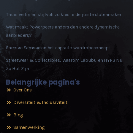
Thuis veilig en stijlvol: zo kies je de juiste slotenmaker
Wat maakt Powerpeers anders dan andere dynamische
aanbieders?
Samsøe Samsøe en het capsule-wardrobeconcept
Streetwear & Collectibles: Waarom Labubu en HYP3 Nu
Zo Hot Zijn
Belangrijke pagina's
Over Ons
Diversiteit & Inclusiviteit
Blog
Samenwerking