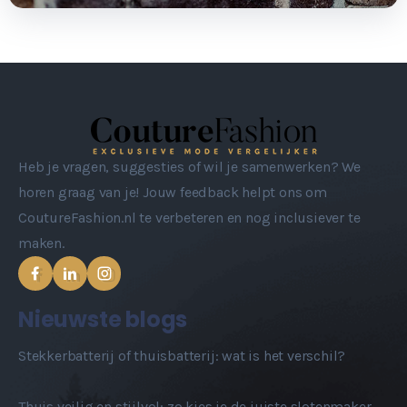
Heb je vragen, suggesties of wil je samenwerken? We
horen graag van je! Jouw feedback helpt ons om
CoutureFashion.nl te verbeteren en nog inclusiever te
maken.
Nieuwste blogs
Stekkerbatterij of thuisbatterij: wat is het verschil?
Thuis veilig en stijlvol: zo kies je de juiste slotenmaker