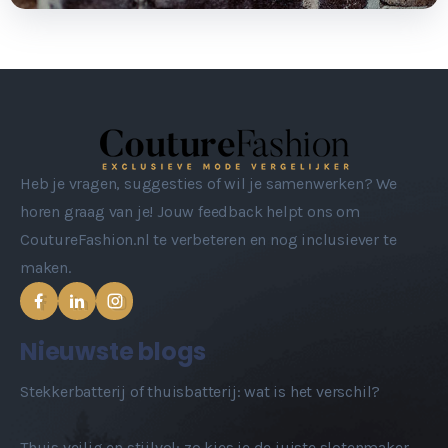
Heb je vragen, suggesties of wil je samenwerken? We
horen graag van je! Jouw feedback helpt ons om
CoutureFashion.nl te verbeteren en nog inclusiever te
maken.
Nieuwste blogs
Stekkerbatterij of thuisbatterij: wat is het verschil?
Thuis veilig en stijlvol: zo kies je de juiste slotenmaker