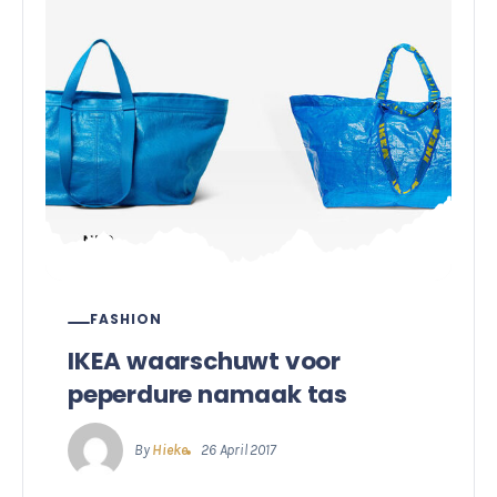
FASHION
IKEA waarschuwt voor
peperdure namaak tas
By
Hieke
26 April 2017