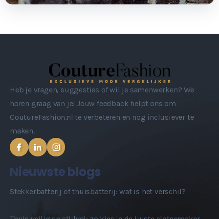
Heb je vragen, suggesties of wil je samenwerken? We
horen graag van je! Jouw feedback helpt ons om
CoutureFashion.nl te verbeteren en nog inclusiever te
maken.
Nieuwste blogs
Stekkerbatterij of thuisbatterij: wat is het verschil?
Thuis veilig en stijlvol: zo kies je de juiste slotenmaker