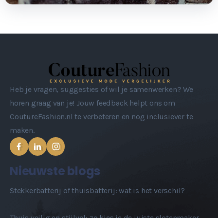
Heb je vragen, suggesties of wil je samenwerken? We
horen graag van je! Jouw feedback helpt ons om
CoutureFashion.nl te verbeteren en nog inclusiever te
maken.
Nieuwste blogs
Stekkerbatterij of thuisbatterij: wat is het verschil?
Thuis veilig en stijlvol: zo kies je de juiste slotenmaker